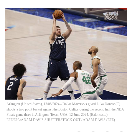
Arlington (United States), 13/06/2024.- Dallas Mavericks guard Luka Doncic (C)
shoots a two point basket against the Boston Celtics during the second half the NBA
Finals game three in Arlington, Texas, USA, 12 June 2024. (Baloncesto)
EFE/EPA/ADAM DAVIS SHUTTERSTOCK OUT
/
ADAM DAVIS
(
EFE
)