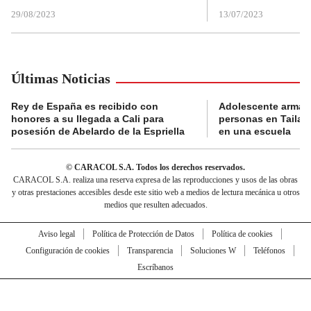
29/08/2023
13/07/2023
Últimas Noticias
Rey de España es recibido con
Adolescente armad
honores a su llegada a Cali para
personas en Tailand
posesión de Abelardo de la Espriella
en una escuela
© CARACOL S.A. Todos los derechos reservados.
CARACOL S.A. realiza una reserva expresa de las reproducciones y usos de las obras
y otras prestaciones accesibles desde este sitio web a medios de lectura mecánica u otros
medios que resulten adecuados.
Aviso legal
Política de Protección de Datos
Política de cookies
Configuración de cookies
Transparencia
Soluciones W
Teléfonos
Escríbanos