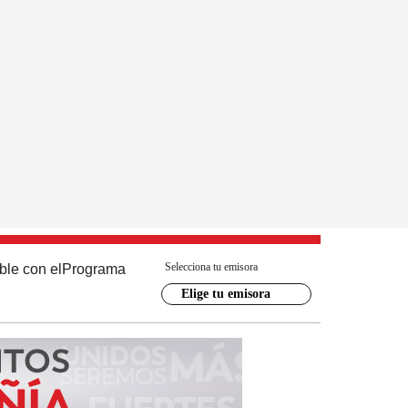
Selecciona tu emisora
ble con el
Programa
Elige tu emisora