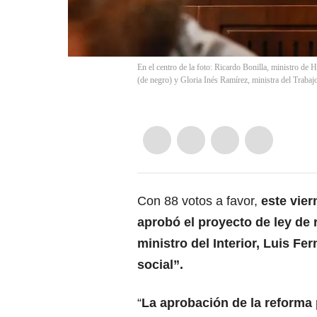
En el centro de la foto: Ricardo Bonilla, ministro de 
(de negro) y Gloria Inés Ramírez, ministra del Trabaj
Con 88 votos a favor,
este vier
aprobó el proyecto de ley de
ministro del Interior, Luis F
social”.
“
La aprobación de la reforma