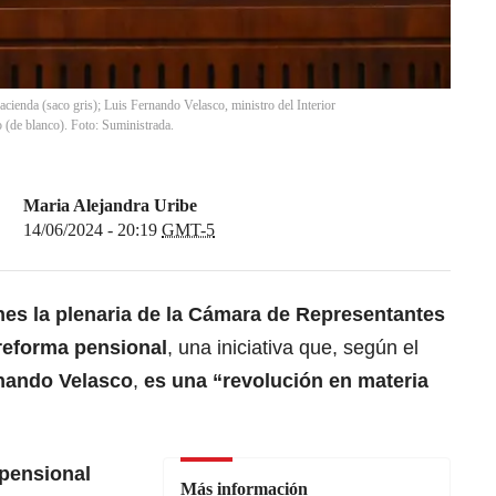
Hacienda (saco gris); Luis Fernando Velasco, ministro del Interior
o (de blanco). Foto: Suministrada.
Maria Alejandra Uribe
14/06/2024 - 20:19
GMT-5
nes la plenaria de la
Cámara de Representantes
 reforma pensional
, una iniciativa que, según el
ernando Velasco
,
es una “revolución en materia
 pensional
Más información