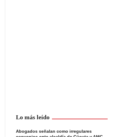
Lo más leído
Abogados señalan como irregulares
convenios ente alcaldía de Cúcuta y AMC