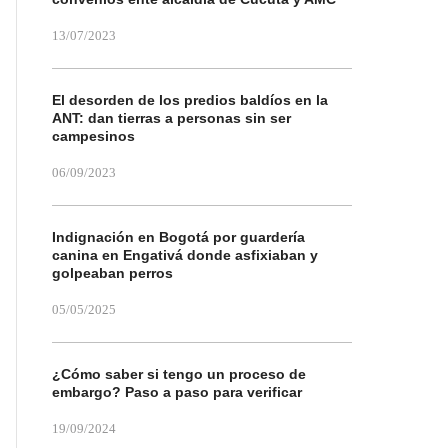
13/07/2023
El desorden de los predios baldíos en la
ANT: dan tierras a personas sin ser
campesinos
06/09/2023
Indignación en Bogotá por guardería
canina en Engativá donde asfixiaban y
golpeaban perros
05/05/2025
¿Cómo saber si tengo un proceso de
embargo? Paso a paso para verificar
19/09/2024