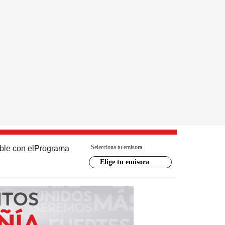
Selecciona tu emisora
ble con el
Programa
Elige tu emisora