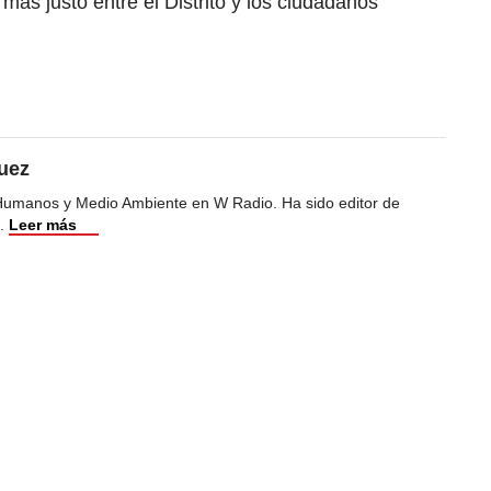
 más justo entre el Distrito y los ciudadanos
uez
Humanos y Medio Ambiente en W Radio. Ha sido editor de
.
Leer más