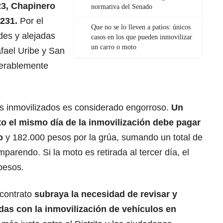
23, Chapinero
normativa del Senado
231.
Por el
Que no se lo lleven a patios: únicos
des y alejadas
casos en los que pueden inmovilizar
un carro o moto
fael Uribe y San
iderablemente
os inmovilizados es considerado engorroso.
Un
to el mismo día de la inmovilización debe pagar
o
y 182.000 pesos por la grúa, sumando un total de
parendo. Si la moto es retirada al tercer día, el
pesos.
 contrato
subraya la necesidad de revisar y
adas con la inmovilización de vehículos en