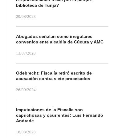
biblioteca de Tunja?
29/08/2023
Abogados señalan como irregulares
convenios ente alcaldía de Cúcuta y AMC
13/07/2023
Odebrecht: Fiscalía retiró escrito de
acusación contra siete procesados
26/09/2024
Imputaciones de la Fiscalía son
caprichosas y ocurrentes: Luis Fernando
Andrade
18/08/2023