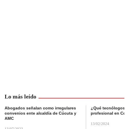
Lo más leído
Abogados señalan como irregulares
¿Qué tecnólogos re
convenios ente alcaldía de Cúcuta y
profesional en Col
AMC
13/02/2024
13/07/2023