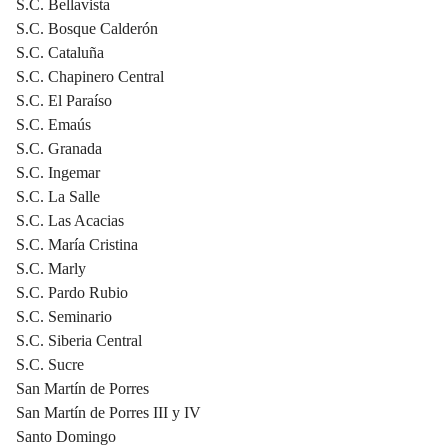
S.C. Bellavista
S.C. Bosque Calderón
S.C. Cataluña
S.C. Chapinero Central
S.C. El Paraíso
S.C. Emaús
S.C. Granada
S.C. Ingemar
S.C. La Salle
S.C. Las Acacias
S.C. María Cristina
S.C. Marly
S.C. Pardo Rubio
S.C. Seminario
S.C. Siberia Central
S.C. Sucre
San Martín de Porres
San Martín de Porres III y IV
Santo Domingo