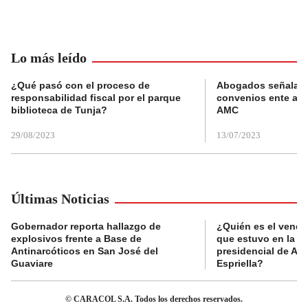
Lo más leído
¿Qué pasó con el proceso de
Abogados señalan 
responsabilidad fiscal por el parque
convenios ente alc
biblioteca de Tunja?
AMC
29/08/2023
13/07/2023
Últimas Noticias
Gobernador reporta hallazgo de
¿Quién es el vende
explosivos frente a Base de
que estuvo en la p
Antinarcóticos en San José del
presidencial de Abe
Guaviare
Espriella?
© CARACOL S.A. Todos los derechos reservados.