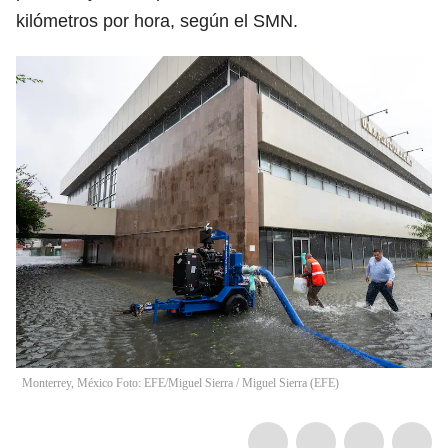
kilómetros por hora, según el SMN.
Monterrey, México Foto: EFE/Miguel Sierra
/
Miguel Sierra
(
EFE
)