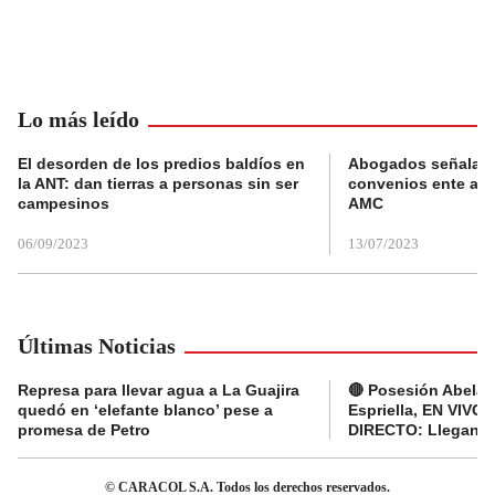
Lo más leído
El desorden de los predios baldíos en
Abogados señalan 
la ANT: dan tierras a personas sin ser
convenios ente alc
campesinos
AMC
06/09/2023
13/07/2023
Últimas Noticias
Represa para llevar agua a La Guajira
🔴 Posesión Abelar
quedó en ‘elefante blanco’ pese a
Espriella, EN VIVO 
promesa de Petro
DIRECTO: Llegan d
© CARACOL S.A. Todos los derechos reservados.