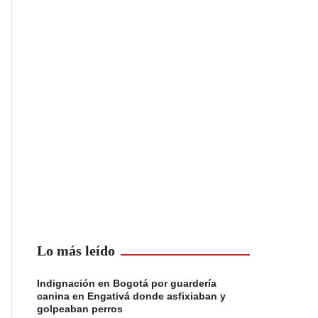
Lo más leído
Indignación en Bogotá por guardería
canina en Engativá donde asfixiaban y
golpeaban perros