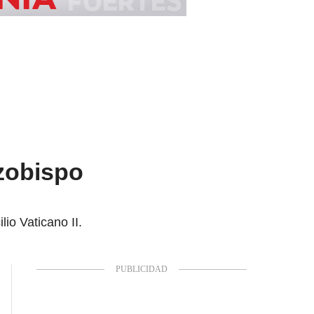
rzobispo
io Vaticano II.