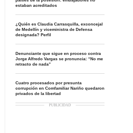
países de la posesión: embajadores no
estaban acreditados
¿Quién es Claudia Carrasquilla, exconcejal
de Medellín y viceministra de Defensa
designada? Perfil
Denunciante que sigue en proceso contra
Jorge Alfredo Vargas se pronuncia: “No me
retracto de nada”
Cuatro procesados por presunta
corrupción en Comfamiliar Nariño quedaron
privados de la libertad