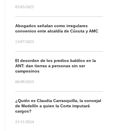
05/05/2025
Abogados señalan como irregulares
convenios ente alcaldía de Cúcuta y AMC
13/07/2023
El desorden de los predios baldíos en la
ANT: dan tierras a personas sin ser
campesinos
06/09/2023
¿Quién es Claudia Carrasquilla, la concejal
de Medellín a quien la Corte imputará
cargos?
21/11/2024