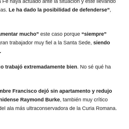
a Fe haya actuado ante la situación y esté llevando
ias.
Le ha dado la posibilidad de defenderse”
,
amentar mucho”
este caso porque
“siempre”
ran trabajador muy fiel a la Santa Sede,
siendo
.
co trabajó extremadamente bien
. No sé qué ha
mbre Francisco dejó sin apartamento y redujo
ounidense Raymond Burke
, también muy crítico
del ala más ultraconservadora de la Curia Romana.