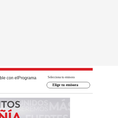
Selecciona tu emisora
ble con el
Programa
Elige tu emisora