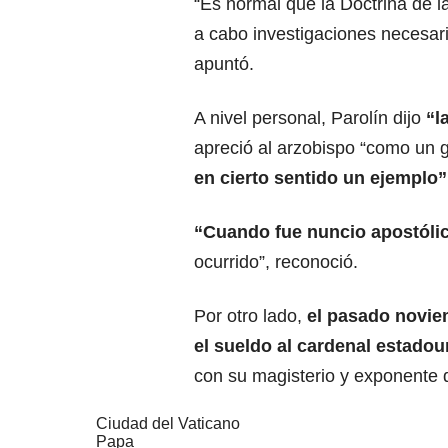
“Es normal que la Doctrina de l
a cabo investigaciones necesar
apuntó.
A nivel personal, Parolín dijo
“l
apreció al arzobispo “como un g
en cierto sentido un ejemplo”
“Cuando fue nuncio apostóli
ocurrido”, reconoció.
Por otro lado,
el pasado novie
el sueldo al cardenal estad
con su magisterio y exponente 
Ciudad del Vaticano
Papa