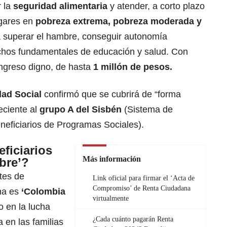
 la
seguridad alimentaria
y atender, a corto plazo
ogares en
pobreza extrema, pobreza moderada y
 superar el hambre, conseguir autonomía
chos fundamentales de educación y salud. Con
ingreso digno, de hasta
1 millón de pesos.
ad Social
confirmó que se cubrirá de “forma
eciente al
grupo A del Sisbén
(Sistema de
eneficiarios de Programas Sociales).
ficiarios
Más información
bre’?
tes de
Link oficial para firmar el ‘Acta de
Compromiso’ de Renta Ciudadana
na es
‘Colombia
virtualmente
 en la lucha
¿Cada cuánto pagarán Renta
a en las familias