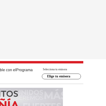
Selecciona tu emisora
ble con el
Programa
Elige tu emisora