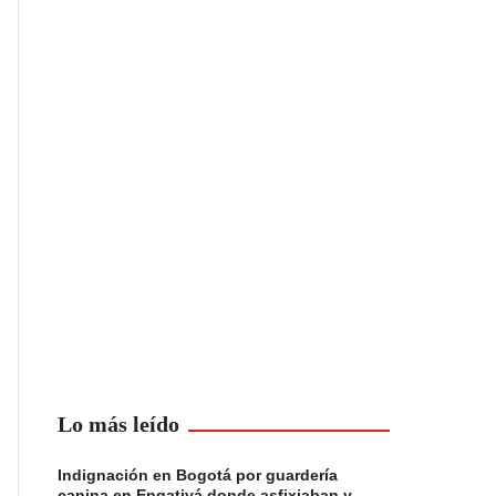
Lo más leído
Indignación en Bogotá por guardería
canina en Engativá donde asfixiaban y