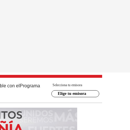
Selecciona tu emisora
ble con el
Programa
Elige tu emisora