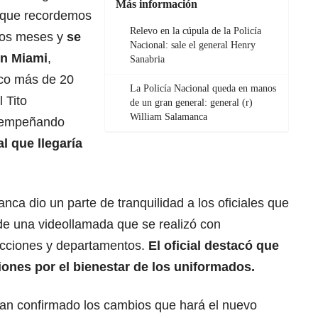
Más información
n, que recordemos
Relevo en la cúpula de la Policía
rios meses y
se
Nacional: sale el general Henry
n Miami
,
Sanabria
co más de 20
La Policía Nacional queda en manos
 Tito
de un gran general: general (r)
William Salamanca
esempeñando
l que llegaría
nca dio un parte de tranquilidad a los oficiales que
n de una videollamada que se realizó con
icciones y departamentos.
El oficial destacó que
ones por el bienestar de los uniformados.
an confirmado los cambios que hará el nuevo