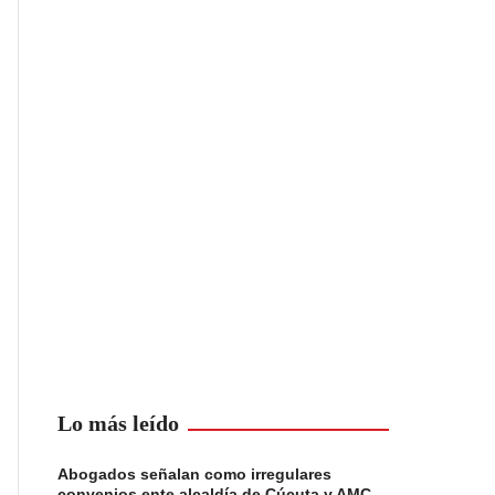
Lo más leído
Abogados señalan como irregulares
convenios ente alcaldía de Cúcuta y AMC