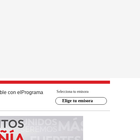
Selecciona tu emisora
ble con el
Programa
Elige tu emisora