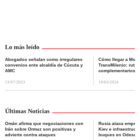
Lo más leído
Abogados señalan como irregulares
Cómo llegar a Mons
convenios ente alcaldía de Cúcuta y
TransMilenio: rutas
AMC
complementarios
13/07/2023
19/03/2024
Últimas Noticias
Omán afirma que negociaciones con
Rusia ataca empres
Irán sobre Ormuz son positivas y
Kiev e infraestructu
advierte contra ataques
buques en Odesa