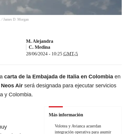
.
/
James D. Morgan
M. Alejandra
C. Medina
28/06/2024 - 10:25
GMT-5
na
carta de la Embajada de
Italia
en Colombia
en
 Neos Air
será designada para ejecutar servicios
lia y Colombia.
Más información
muy
Volotea y Avianca acuerdan
integración operativa para asumir