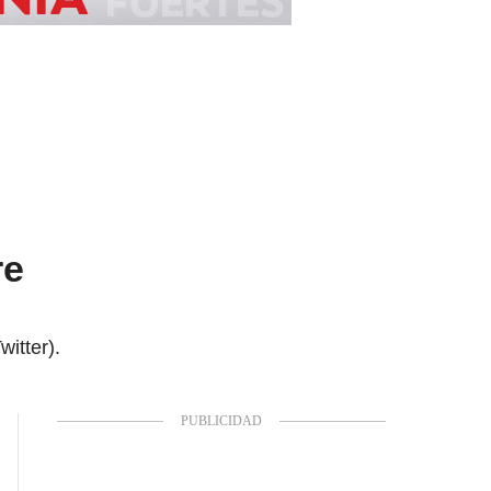
re
itter).