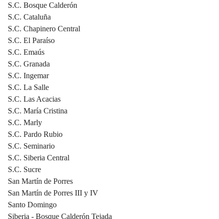
S.C. Bosque Calderón
S.C. Cataluña
S.C. Chapinero Central
S.C. El Paraíso
S.C. Emaús
S.C. Granada
S.C. Ingemar
S.C. La Salle
S.C. Las Acacias
S.C. María Cristina
S.C. Marly
S.C. Pardo Rubio
S.C. Seminario
S.C. Siberia Central
S.C. Sucre
San Martín de Porres
San Martín de Porres III y IV
Santo Domingo
Siberia - Bosque Calderón Tejada