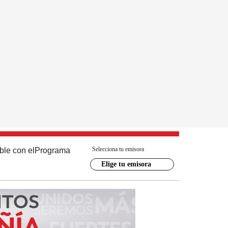
Selecciona tu emisora
ble con el
Programa
Elige tu emisora