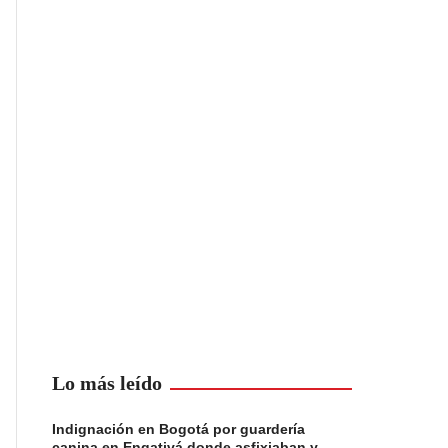
Lo más leído
Indignación en Bogotá por guardería
canina en Engativá donde asfixiaban y