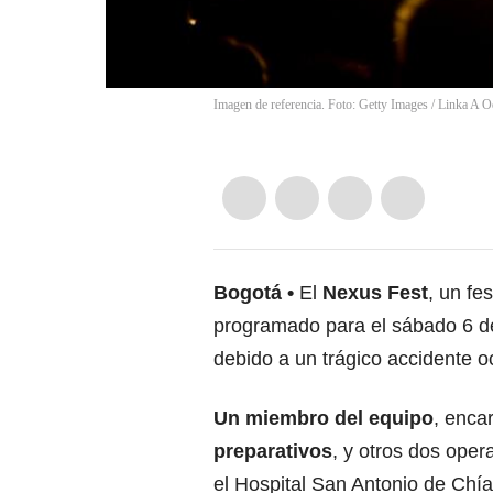
Imagen de referencia. Foto: Getty Images
/
Linka A 
Bogotá
El
Nexus Fest
, un fe
programado para el sábado 6 de
debido a un trágico accidente oc
Un miembro del equipo
, enca
preparativos
, y otros dos oper
el Hospital San Antonio de Chía 