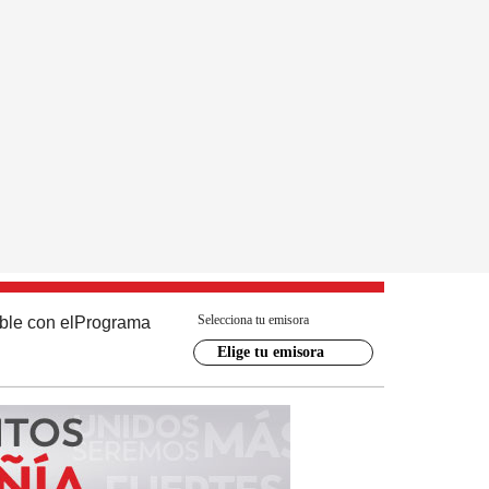
Selecciona tu emisora
ble con el
Programa
Elige tu emisora