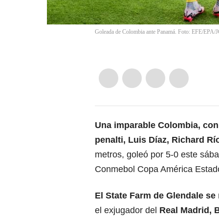
Goleada de Colombia ante Panamá. Foto: EFE/
Una imparable Colombia, con
penalti,
Luis Díaz,
Richard Rí
metros, goleó por 5-0 este sáb
Conmebol Copa América Estado
El State Farm de Glendale se
el exjugador del
Real Madrid
, 