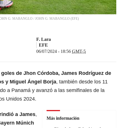
EPA/JOHN G. MABANGLO
/
JOHN G. MABANGLO
(
EFE
)
F. Lara
EFE
06/07/2024 - 18:56
GMT-5
 goles de
Jhon Córdoba
,
James Rodríguez
de
os
y Miguel Ángel Borja
, también desde los 11
ado a Panamá y avanzó a las semifinales de la
s Unidos 2024.
 rindió a James
,
Más información
Bayern Múnich