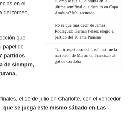
¿Cómo le fue a Colombia en la
ncias en el
última semifinal que disputó en Copa
a del torneo,
América? Mal recuerdo
No sé qué más decir de James
Rodríguez: Hernán Peláez elogió el
lección que
partido del 10 ante Panamá
su papel de
“Un irrespetuoso del área”: así fue la
7 partidos
narración de Martín de Francisco al
gol de Córdoba
ha de siempre,
turana,
nales, el 10 de julio en Charlotte, con el vencedor
l,
que se juega este mismo sábado en Las