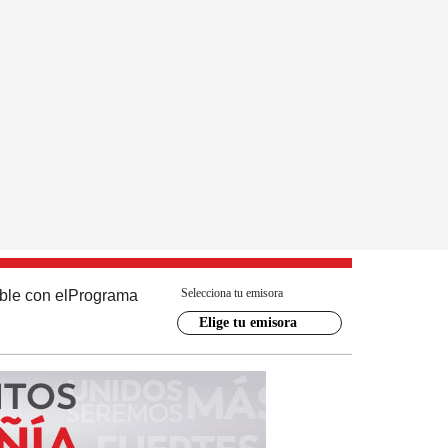
Selecciona tu emisora
ble con el
Programa
Elige tu emisora