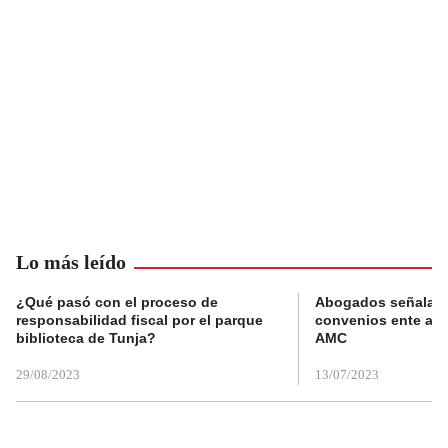
Lo más leído
¿Qué pasó con el proceso de
Abogados señalan 
responsabilidad fiscal por el parque
convenios ente alc
biblioteca de Tunja?
AMC
29/08/2023
13/07/2023