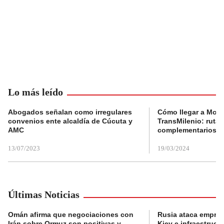
Lo más leído
Abogados señalan como irregulares
Cómo llegar a Mons
convenios ente alcaldía de Cúcuta y
TransMilenio: rutas
AMC
complementarios
13/07/2023
19/03/2024
Últimas Noticias
Omán afirma que negociaciones con
Rusia ataca empres
Irán sobre Ormuz son positivas y
Kiev e infraestructu