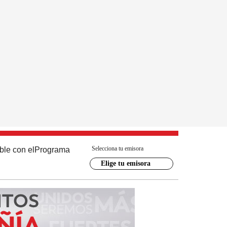
Selecciona tu emisora
ble con el
Programa
Elige tu emisora