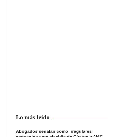
Lo más leído
Abogados señalan como irregulares
convenios ente alcaldía de Cúcuta y AMC