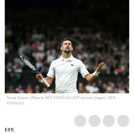
Novak Djokovi. (Photo by BEN STANSALL/AFP via Getty Images)
/
BEN
STANSALL
EFE