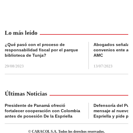
Lo más leído
¿Qué pasó con el proceso de
Abogados señalan 
responsabilidad fiscal por el parque
convenios ente alc
biblioteca de Tunja?
AMC
29/08/2023
13/07/2023
Últimas Noticias
Presidente de Panamá ofreció
Defensoría del Pue
fortalecer cooperación con Colombia
mensaje al nuevo g
antes de posesión De la Espriella
Espriella y pide pr
© CARACOL S.A. Todos los derechos reservados.