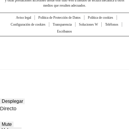
y otras prestaciones accesibles desde este sitio web a medios de lectura mecánica u otros
medios que resulten adecuados.
Aviso legal
Política de Protección de Datos
Política de cookies
Configuración de cookies
Transparencia
Soluciones W
Teléfonos
Escríbanos
Desplegar
Directo
Mute