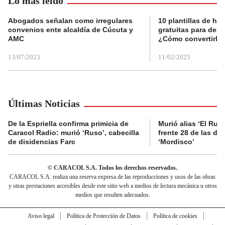
Lo más leído
Abogados señalan como irregulares
10 plantillas de hoj
convenios ente alcaldía de Cúcuta y
gratuitas para des
AMC
¿Cómo convertirla
13/07/2023
11/02/2025
Últimas Noticias
De la Espriella confirma primicia de
Murió alias ‘El Ruso
Caracol Radio: murió ‘Ruso’, cabecilla
frente 28 de las di
de disidencias Farc
‘Mordisco’
© CARACOL S.A. Todos los derechos reservados.
CARACOL S.A. realiza una reserva expresa de las reproducciones y usos de las obras
y otras prestaciones accesibles desde este sitio web a medios de lectura mecánica u otros
medios que resulten adecuados.
Aviso legal
Política de Protección de Datos
Política de cookies