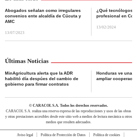
Abogados señalan como irregulares
¿Qué tecnólogos re
convenios ente alcaldía de Cúcuta y
profesional en Col
AMC
13/02/2024
13/07/2023
Últimas Noticias
MinAgricultura alerta que la ADR
Honduras ve una o
habilitó día despúes del cambio de
ampliar cooperaci
gobierno para firmar contratos
© CARACOL S.A. Todos los derechos reservados.
CARACOL S.A. realiza una reserva expresa de las reproducciones y usos de las obras
y otras prestaciones accesibles desde este sitio web a medios de lectura mecánica u otros
medios que resulten adecuados.
Aviso legal
Política de Protección de Datos
Política de cookies