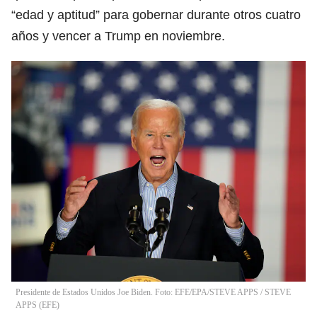
“edad y aptitud” para gobernar durante otros cuatro
años y vencer a Trump en noviembre.
Presidente de Estados Unidos Joe Biden. Foto: EFE/EPA/STEVE APPS
/
STEVE
APPS
(
EFE
)