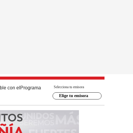
Selecciona tu emisora
ble con el
Programa
Elige tu emisora