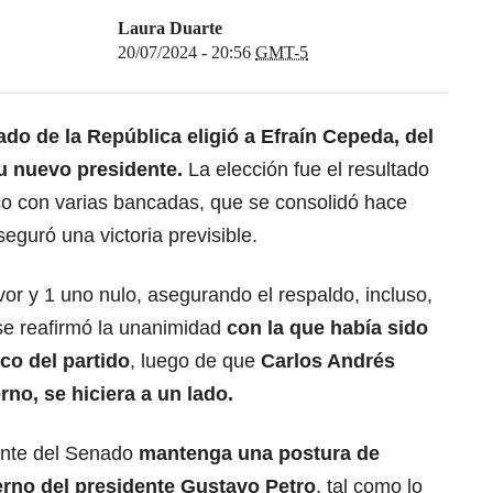
Laura Duarte
20/07/2024 - 20:56
GMT-5
do de la República
eligió a
Efraín Cepeda
, del
u nuevo presidente.
La elección fue el resultado
co con varias bancadas, que se consolidó hace
guró una victoria previsible.
or y 1 uno nulo,
asegurando el respaldo, incluso,
se reafirmó la unanimidad
con la que había sido
co del partido
, luego de que
Carlos Andrés
rno, se hiciera a un lado.
ente del Senado
mantenga una postura de
erno del
presidente Gustavo Petro
, tal como lo