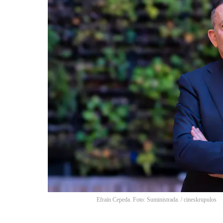
Efraín Cepeda. Foto: Suministrada.
/
cineskrupulos