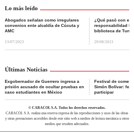
Lo más leído
Abogados señalan como irregulares
¿Qué pasó con el 
convenios ente alcaldía de Cúcuta y
responsabilidad fis
AMC
biblioteca de Tunja
13/07/2023
29/08/2023
Últimas Noticias
Exgobernador de Guerrero ingresa a
Festival de cometa
prisión acusado de ocultar pruebas en
Simón Bolívar: fec
caso estudiantes en México
participar
© CARACOL S.A. Todos los derechos reservados.
CARACOL S.A. realiza una reserva expresa de las reproducciones y usos de las obras
y otras prestaciones accesibles desde este sitio web a medios de lectura mecánica u otros
medios que resulten adecuados.