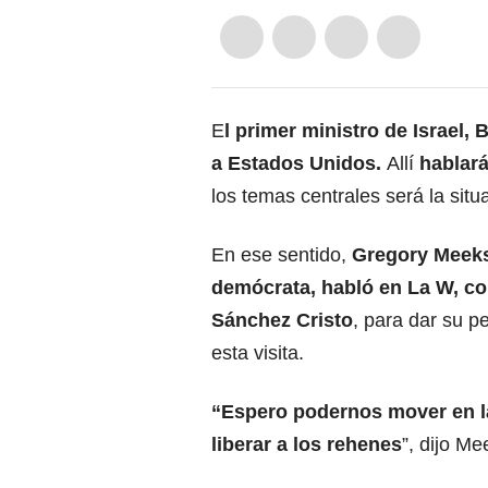
E
l primer ministro de Israel,
a Estados Unidos.
Allí
hablará
los temas centrales será la situ
En ese sentido,
Gregory Meeks
demócrata, habló en La W, co
Sánchez Cristo
, para dar su p
esta visita.
“Espero podernos mover en l
liberar a los rehenes
”, dijo Me