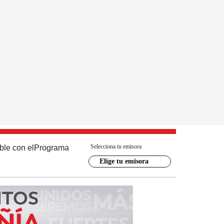
Selecciona tu emisora
ble con el
Programa
Elige tu emisora