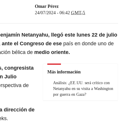
Omar Pérez
24/07/2024 - 06:42
GMT-5
 Benjamín Netanyahu, llegó este lunes 22 de julio
 ante el Congreso de ese
país en donde uno de
ación bélica de
medio oriente.
, congresista
Más información
n Julio
Análisis: ¿EE.UU. será crítico con
erspectiva de
Netanyahu en su visita a Washington
por guerra en Gaza?
a dirección de
eks.