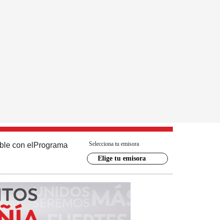
Selecciona tu emisora
ble con el
Programa
Elige tu emisora