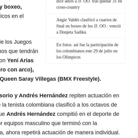
dice adiós a JJ. OO. tras quedar 31 en
 y boxeo,
cross-country
icos en el
Angie Valdés clasificó a cuartos de
final en boxeo de los JJ. OO.: venció
a Donjeta Sadiku
de los Juegos
En fotos: así fue la participación de
anos que tendrán
los colombianos este 29 de julio en
los Olímpicos
son
Yeni Arias
ro con arco),
 Queen Saray Villegas (BMX Freestyle).
sorio
y
Andrés Hernández
repiten actuación en
la tenista colombiana clasificó a los octavos de
que
Andrés Hernández
compitió en el deporte de
or equipos masculino que terminó con la
a, ahora repetirá actuación de manera individual.