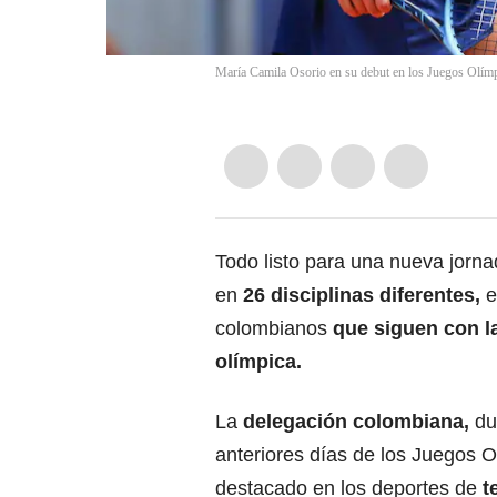
María Camila Osorio en su debut en los Juegos Olím
Todo listo para una nueva jorn
en
26 disciplinas diferentes,
e
colombianos
que siguen con l
olímpica.
La
delegación colombiana
,
du
anteriores días de los Juegos O
destacado en los deportes de
t