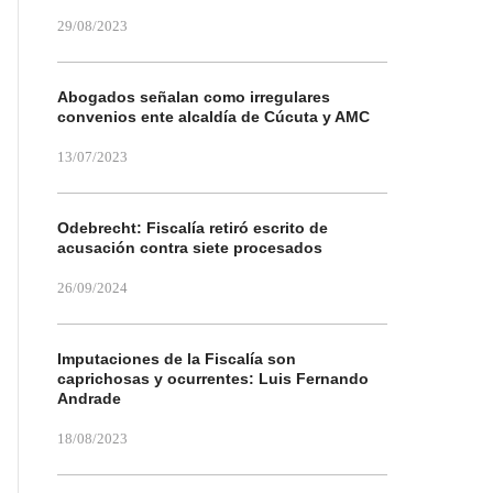
29/08/2023
Abogados señalan como irregulares
convenios ente alcaldía de Cúcuta y AMC
13/07/2023
Odebrecht: Fiscalía retiró escrito de
acusación contra siete procesados
26/09/2024
Imputaciones de la Fiscalía son
caprichosas y ocurrentes: Luis Fernando
Andrade
18/08/2023