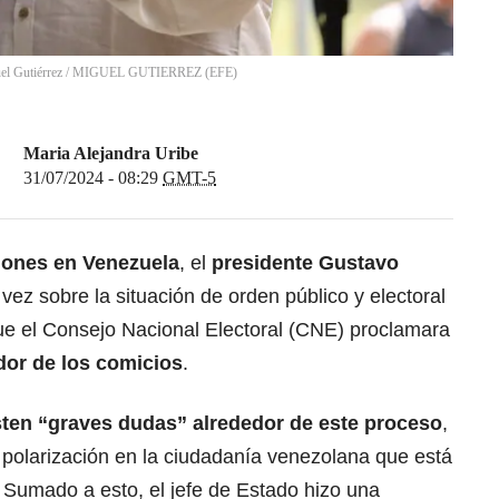
el Gutiérrez
/
MIGUEL GUTIERREZ
(
EFE
)
Maria Alejandra Uribe
31/07/2024 - 08:29
GMT-5
iones en Venezuela
, el
presidente Gustavo
ez sobre la situación de orden público y electoral
ue el Consejo Nacional Electoral (CNE) proclamara
or de los comicios
.
sten “graves dudas” alrededor de este proceso
,
 polarización en la ciudadanía venezolana que está
. Sumado a esto, el jefe de Estado hizo una