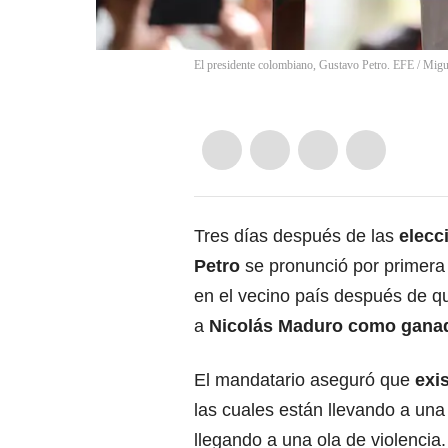
El presidente colombiano, Gustavo Petro. EFE / Migu
Tres días después de las
elecc
Petro
se pronunció por primera v
en el vecino país después de q
a
Nicolás Maduro como ganad
El mandatario aseguró que
exi
las cuales están llevando a una
llegando a una ola de violencia