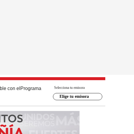
Selecciona tu emisora
ble con el
Programa
Elige tu emisora