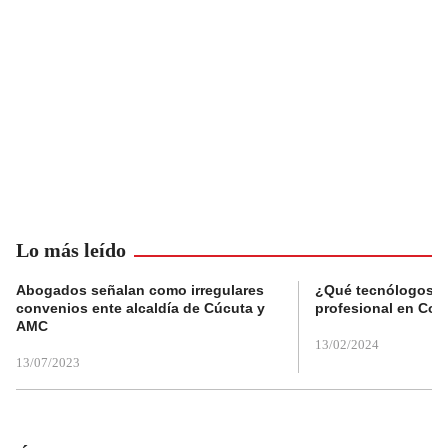
Lo más leído
Abogados señalan como irregulares
¿Qué tecnólogos re
convenios ente alcaldía de Cúcuta y
profesional en Col
AMC
13/02/2024
13/07/2023