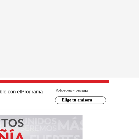
Selecciona tu emisora
ble con el
Programa
Elige tu emisora