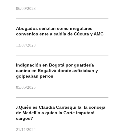
06/09/2023
Abogados señalan como irregulares
convenios ente alcaldía de Cúcuta y AMC
13/07/2023
Indignación en Bogotá por guardería
canina en Engativá donde asfixiaban y
golpeaban perros
05/05/2025
¿Quién es Claudia Carrasquilla, la concejal
de Medellín a quien la Corte imputará
cargos?
21/11/2024