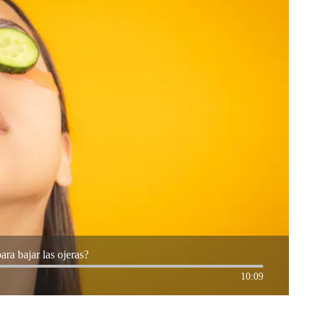
ara bajar las ojeras?
10:09