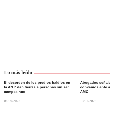
Lo más leído
El desorden de los predios baldíos en
Abogados señalan 
la ANT: dan tierras a personas sin ser
convenios ente alc
campesinos
AMC
06/09/2023
13/07/2023