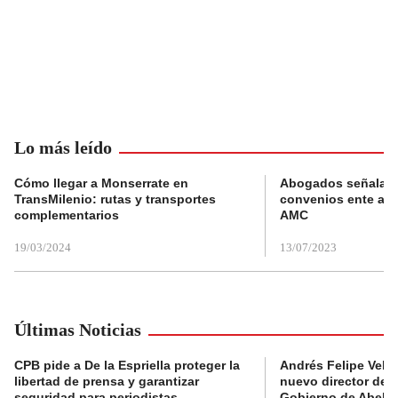
Lo más leído
Cómo llegar a Monserrate en
Abogados señalan 
TransMilenio: rutas y transportes
convenios ente alc
complementarios
AMC
19/03/2024
13/07/2023
Últimas Noticias
CPB pide a De la Espriella proteger la
Andrés Felipe Velás
libertad de prensa y garantizar
nuevo director de l
seguridad para periodistas
Gobierno de Abela