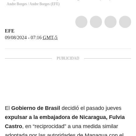
Andre Borges
/
Andre Borges
(
EFE
)
EFE
09/08/2024 - 07:16
GMT-5
El
Gobierno de Brasil
decidió el pasado jueves
expulsar a la embajadora de Nicaragua, Fulvia
Castro
, en “reciprocidad” a una medida similar
adoptada por las autoridades de Managua con el