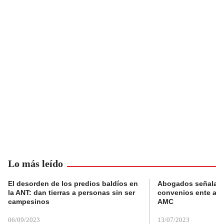
Lo más leído
El desorden de los predios baldíos en
Abogados señalan 
la ANT: dan tierras a personas sin ser
convenios ente alc
campesinos
AMC
06/09/2023
13/07/2023