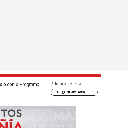
Selecciona tu emisora
ble con el
Programa
Elige tu emisora