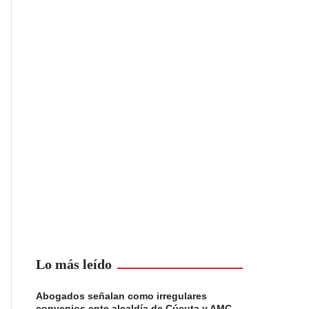
Lo más leído
Abogados señalan como irregulares
convenios ente alcaldía de Cúcuta y AMC