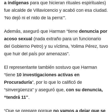
a indígenas
para que hicieran rituales espirituales)
fue alcalde de Villavicencio y acabó con esa ciudad.
‘No dejó ni el nido de la perra’”.
Además, aseguró que Harman “tiene
denuncia por
acoso sexual
(nada extraño para un funcionario
del Gobierno Petro) y su víctima, Yolima Pérez, tuvo
que huir del país por amenazas”.
El representante también sostuvo que Harman
“tiene
10 investigaciones activas en
Procuraduría
”, por lo que lo calificó de
“sinvergüenza” y aseguró que,
con su denuncia,
“tendrá 11″
.
“Que se prepare porque
no vamos a dejar que se