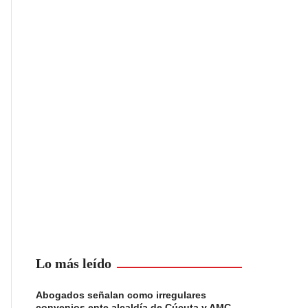
Lo más leído
Abogados señalan como irregulares
convenios ente alcaldía de Cúcuta y AMC