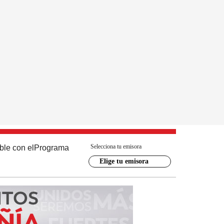
Selecciona tu emisora
ble con el
Programa
Elige tu emisora