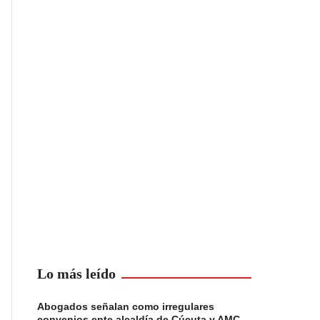
Lo más leído
Abogados señalan como irregulares
convenios ente alcaldía de Cúcuta y AMC