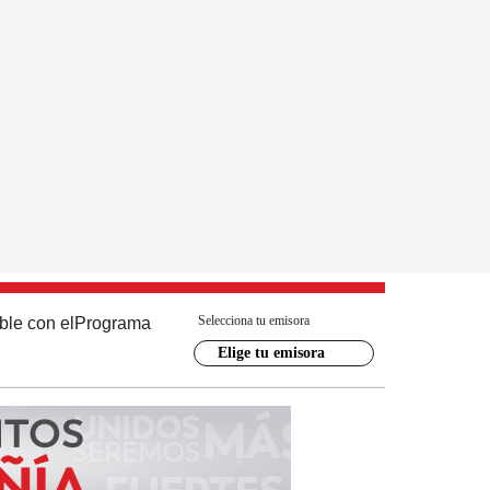
Selecciona tu emisora
ble con el
Programa
Elige tu emisora