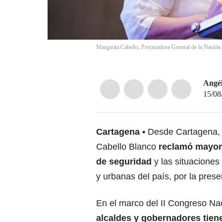
Margarita Cabello, Procuradora General de la Nación.
Angél
15/08
Cartagena
Desde Cartagena, 
Cabello Blanco
reclamó mayor 
de seguridad
y las situaciones
y urbanas del país, por la prese
En el marco del II Congreso Nac
alcaldes y gobernadores tien