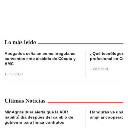
Lo más leído
Abogados señalan como irregulares
¿Qué tecnólogos re
convenios ente alcaldía de Cúcuta y
profesional en Col
AMC
13/02/2024
13/07/2023
Últimas Noticias
MinAgricultura alerta que la ADR
Honduras ve una o
habilitó día despúes del cambio de
ampliar cooperaci
gobierno para firmar contratos