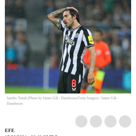
Sandro Tonali (Photo by James Gill - Danehouse/Getty Images)
/
James Gill -
Danehouse
EFE