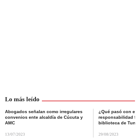
Lo más leído
Abogados señalan como irregulares
¿Qué pasó con el 
convenios ente alcaldía de Cúcuta y
responsabilidad fis
AMC
biblioteca de Tunja
13/07/2023
29/08/2023