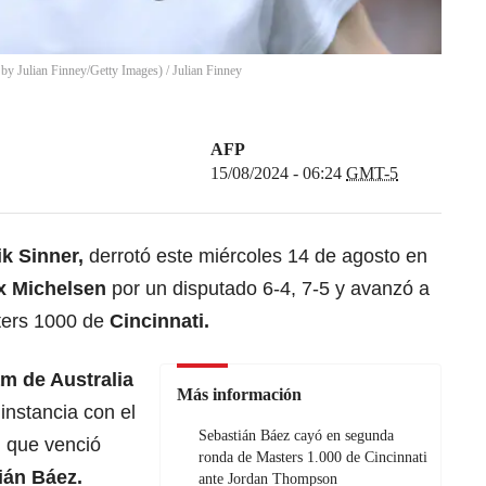
 by Julian Finney/Getty Images)
/
Julian Finney
AFP
15/08/2024 - 06:24
GMT-5
k Sinner
,
derrotó este miércoles 14 de agosto en
x Michelsen
por un disputado 6-4, 7-5 y avanzó a
sters 1000 de
Cincinnati.
am de Australia
Más información
 instancia con el
Sebastián Báez cayó en segunda
, que venció
ronda de Masters 1.000 de Cincinnati
ián Báez.
ante Jordan Thompson