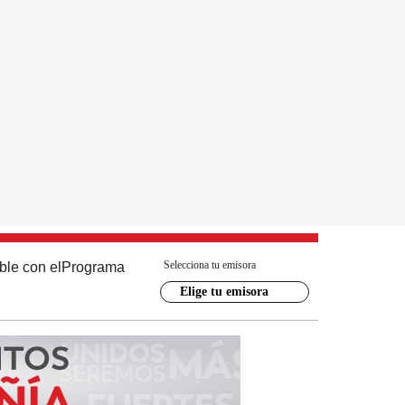
Selecciona tu emisora
ble con el
Programa
Elige tu emisora