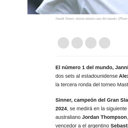
Jannik Sinner, tenista número uno del mundo. (Photo
El número 1 del mundo,
Janni
dos sets al estadounidense
Ale
la tercera ronda del torneo Ma
Sinner,
campeón
del Gran Sl
2024
, se medirá en la siguiente
australiano
Jordan Thompson
vencedor a el argentino
Sebast