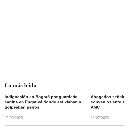
Lo más leído
Indignación en Bogotá por guardería
Abogados señalan 
canina en Engativá donde asfixiaban y
convenios ente alc
golpeaban perros
AMC
05/05/2025
13/07/2023