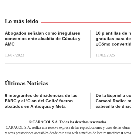
Lo más leído
Abogados señalan como irregulares
10 plantillas de hoj
convenios ente alcaldía de Cúcuta y
gratuitas para des
AMC
¿Cómo convertirla
13/07/2023
11/02/2025
Últimas Noticias
6 integrantes de disidencias de las
De la Espriella con
FARC y el ‘Clan del Golfo’ fueron
Caracol Radio: muri
abatidos en Antioquia y Meta
cabecilla de diside
© CARACOL S.A. Todos los derechos reservados.
CARACOL S.A. realiza una reserva expresa de las reproducciones y usos de las obras
y otras prestaciones accesibles desde este sitio web a medios de lectura mecánica u otros