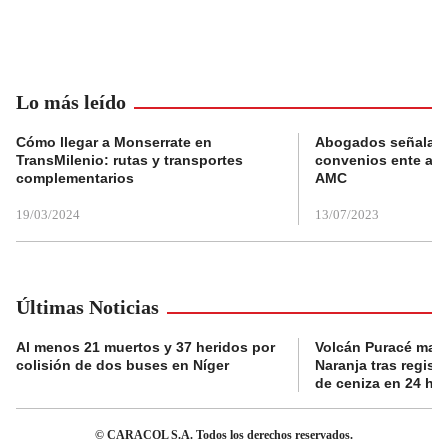
Lo más leído
Cómo llegar a Monserrate en
Abogados señalan 
TransMilenio: rutas y transportes
convenios ente alc
complementarios
AMC
19/03/2024
13/07/2023
Últimas Noticias
Al menos 21 muertos y 37 heridos por
Volcán Puracé mant
colisión de dos buses en Níger
Naranja tras regist
de ceniza en 24 ho
© CARACOL S.A. Todos los derechos reservados.