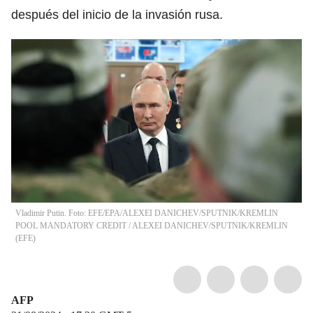
después del inicio de la invasión rusa.
Vladimir Putin. Foto: EFE/EPA/ALEXEI DANICHEV/SPUTNIK/KREMLIN
POOL MANDATORY CREDIT
/
ALEXEI DANICHEV/SPUTNIK/KREMLIN
(
EFE
)
AFP