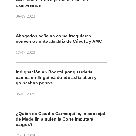
campesinos
06/09/2023
Abogados señalan como irregulares
convenios ente alcaldía de Cúcuta y AMC
13/07/2023
Indignación en Bogotá por guardería
canina en Engativá donde asfixiaban y
golpeaban perros
05/05/2025
¿Quién es Claudia Carrasquilla, la concejal
de Medellín a quien la Corte imputará
cargos?
21/11/2024