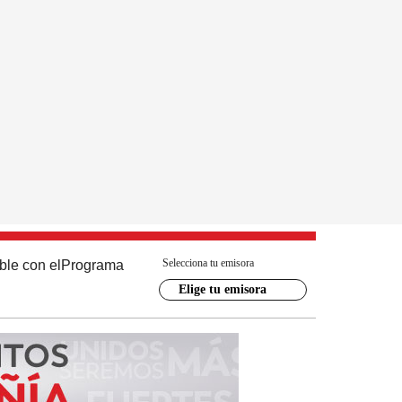
Selecciona tu emisora
ble con el
Programa
Elige tu emisora