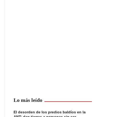
Lo más leído
El desorden de los predios baldíos en la
ANT: dan tierras a personas sin ser