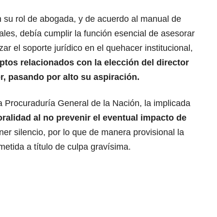
en su rol de abogada, y de acuerdo al manual de
les, debía cumplir la función esencial de asesorar
ar el soporte jurídico en el quehacer institucional,
tos relacionados con la elección del director
er, pasando por alto su aspiración.
a Procuraduría General de la Nación, la implicada
ralidad al no prevenir el eventual impacto de
er silencio, por lo que de manera provisional la
metida a título de culpa gravísima.