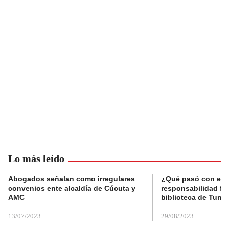
Lo más leído
Abogados señalan como irregulares
¿Qué pasó con el 
convenios ente alcaldía de Cúcuta y
responsabilidad fis
AMC
biblioteca de Tunja
13/07/2023
29/08/2023