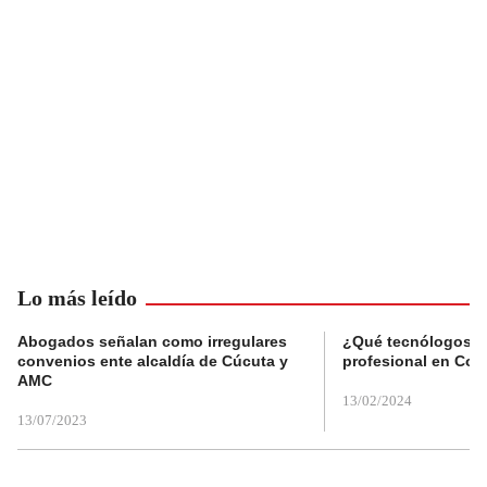
Lo más leído
Abogados señalan como irregulares
¿Qué tecnólogos re
convenios ente alcaldía de Cúcuta y
profesional en Col
AMC
13/02/2024
13/07/2023